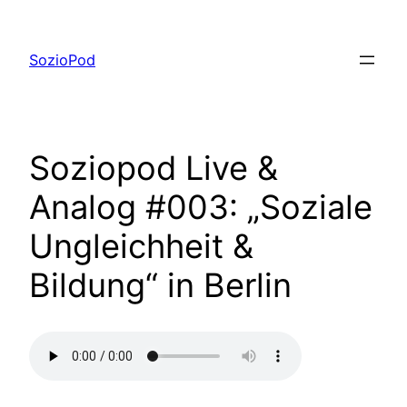
Zum
Inhalt
SozioPod
springen
Soziopod Live &
Analog #003: „Soziale
Ungleichheit &
Bildung“ in Berlin