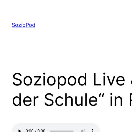
Zum
Inhalt
springen
SozioPod
Soziopod Live 
der Schule“ in 