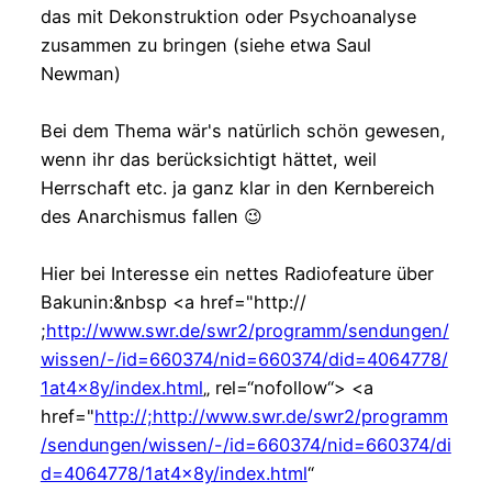
das mit Dekonstruktion oder Psychoanalyse
zusammen zu bringen (siehe etwa Saul
Newman)
Bei dem Thema wär's natürlich schön gewesen,
wenn ihr das berücksichtigt hättet, weil
Herrschaft etc. ja ganz klar in den Kernbereich
des Anarchismus fallen 😉
Hier bei Interesse ein nettes Radiofeature über
Bakunin:&nbsp <a href="http://
;
http://www.swr.de/swr2/programm/sendungen/
wissen/-/id=660374/nid=660374/did=4064778/
1at4x8y/index.html
„ rel=“nofollow“> <a
href="
http://;http://www.swr.de/swr2/programm
/sendungen/wissen/-/id=660374/nid=660374/di
d=4064778/1at4x8y/index.html
“