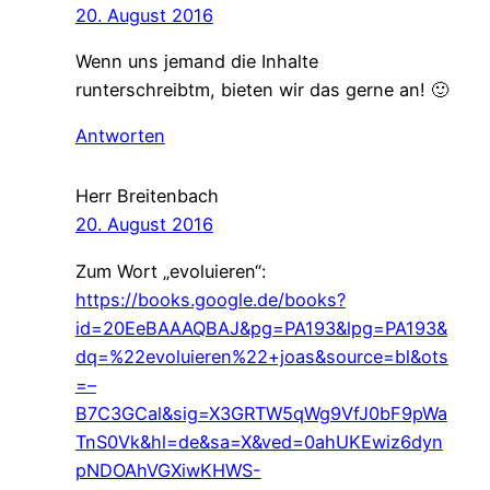
20. August 2016
Wenn uns jemand die Inhalte
runterschreibtm, bieten wir das gerne an! 🙂
Antworten
Herr Breitenbach
20. August 2016
Zum Wort „evoluieren“:
https://books.google.de/books?
id=20EeBAAAQBAJ&pg=PA193&lpg=PA193&
dq=%22evoluieren%22+joas&source=bl&ots
=–
B7C3GCal&sig=X3GRTW5qWg9VfJ0bF9pWa
TnS0Vk&hl=de&sa=X&ved=0ahUKEwiz6dyn
pNDOAhVGXiwKHWS-